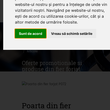
website-ul nostru și pentru a înțelege de unde vin
vizitatorii noștri. Navigând pe website-ul nostru,
Suna 0745.578.165
ești de acord cu utilizarea cookie-urilor, cât și a
altor metode de urmărire folosite.
Sunt de acord
Vreau să schimb setările
Home
Produse
Oferte
Servicii
Articole
Oferte promotionale si
produse din fier forjat
Poarta din fier