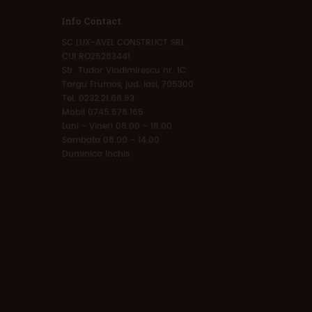
Info Contact
SC LUX-AVEL CONSTRUCT SRL
CUI RO25283441
Str. Tudor Vladimirescu nr. 1C
Targu Frumos, jud. Iasi, 705300
Tel. 0232.21.68.93
Mobil 0745.578.165
Luni - Vineri 08.00 - 18.00
Sambata 08.00 - 14.00
Duminica Inchis