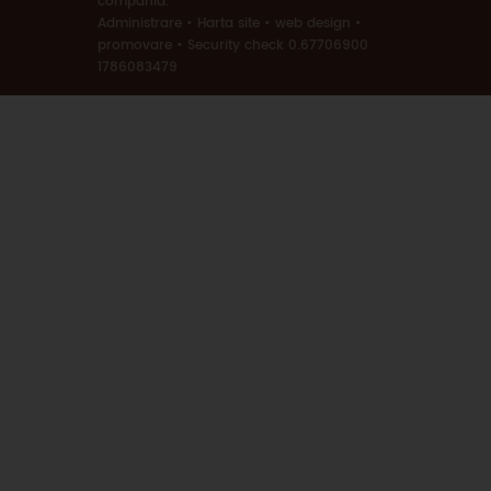
compania.
Administrare
•
Harta site
•
web design
•
promovare
•
Security check 0.67706900
1786083479