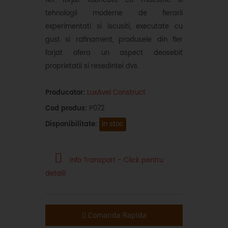
fier forjat fabricate cu maestrie si
tehnologii moderne de fierarii
experimentati si iscusiti, executate cu
gust si rafinament, produsele din fier
forjat ofera un aspect deosebit
proprietatii si resedintei dvs.
Producator:
LuxAvel Construct
Cod produs:
P072
Disponibilitate:
in stoc
Info Transport - Click pentru
detalii
Comanda Rapida