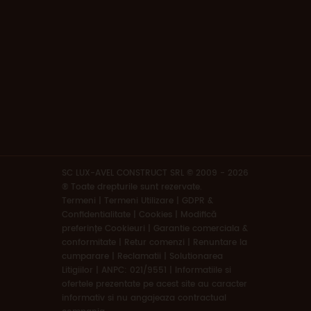
SC LUX-AVEL CONSTRUCT SRL © 2009 - 2026
® Toate drepturile sunt rezervate.
Termeni
|
Termeni Utilizare | GDPR &
Confidentialitate | Cookies
|
Modifică
preferințe Cookieuri
|
Garantie comerciala &
conformitate
|
Retur comenzi
|
Renuntare la
cumparare
|
Reclamatii
|
Solutionarea
Litigiilor
|
ANPC: 021/9551
|
Informatiile si
ofertele prezentate pe acest site au caracter
informativ si nu angajeaza contractual