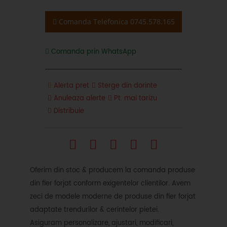
Comanda Telefonica 0745.578.165
Comanda prin WhatsApp
Alerta pret
Sterge din dorinte
Anuleaza alerte
Pt. mai tarizu
Distribuie
Oferim din stoc & producem la comanda produse
din fier forjat conform exigentelor clientilor. Avem
zeci de modele moderne de produse din fier forjat
adaptate trendurilor & cerintelor pietei.
Asiguram personalizare, ajustari, modificari,