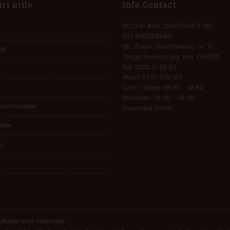
ri utile
Info Contact
SC LUX-AVEL CONSTRUCT SRL
CUI RO25283441
Str. Tudor Vladimirescu nr. 1C
oi
Targu Frumos, jud. Iasi, 705300
Tel. 0232.21.68.93
Mobil 0745.578.165
Luni - Vineri 08.00 - 18.00
Sambata 08.00 - 14.00
romotionale
Duminica Inchis
tile
u
urile sunt rezervate.