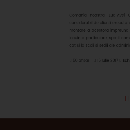
Comania noastra, Lux-Avel C
considerabil de clienti executand
montare a acestora impreuna c
locuinte particulare, spatii come
cat si la scoli si sedii ale admini
50 afisari
15 Iulie 2017
Ech