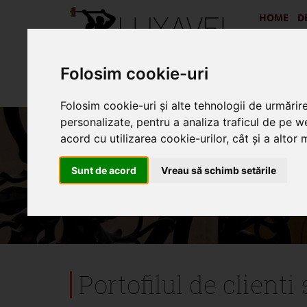
HOME
D
Folosim cookie-uri
Folosim cookie-uri și alte tehnologii de urmărir
personalizate, pentru a analiza traficul de pe we
acord cu utilizarea cookie-urilor, cât și a altor
Articole informative
Sunt de acord
Vreau să schimb setările
Portofilul de clienti