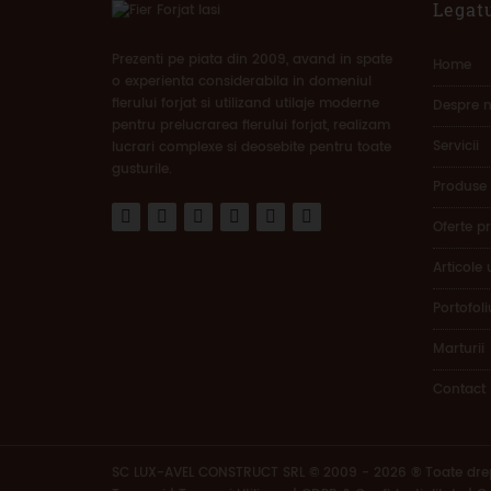
Legatu
Prezenti pe piata din 2009, avand in spate
Home
o experienta considerabila in domeniul
fierului forjat si utilizand utilaje moderne
Despre n
pentru prelucrarea fierului forjat, realizam
Servicii
lucrari complexe si deosebite pentru toate
gusturile.
Produse
Oferte p
Articole u
Portofoli
Marturii
Contact
SC LUX-AVEL CONSTRUCT SRL © 2009 - 2026 ® Toate drept