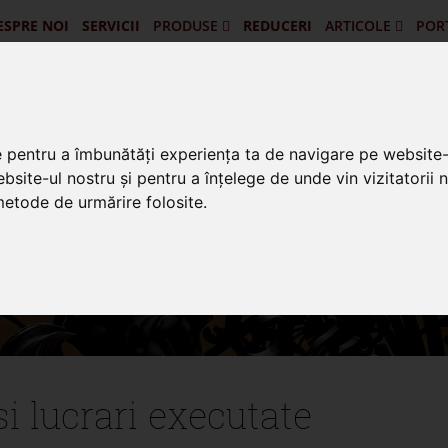
ESPRE NOI
SERVICII
PRODUSE
REDUCERI
ARTICOLE
POR
Portofilul De Clienti Si Lucrari Ex
Pascani - Balus
Targu Frumos - Porti Si Gard
Vatra Dornei - Gard 
Husi - Vaslui - 
Cau
e pentru a îmbunătăți experiența ta de navigare pe website-
bsite-ul nostru și pentru a înțelege de unde vin vizitatorii 
 metode de urmărire folosite.
 si lucrari executate