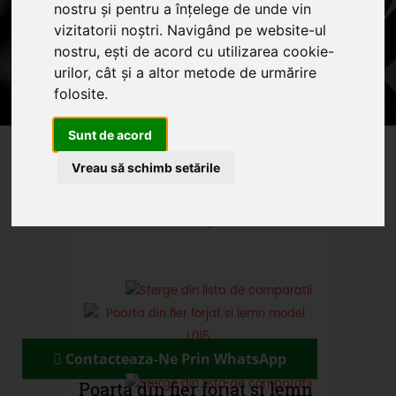
nostru și pentru a înțelege de unde vin
vizitatorii noștri. Navigând pe website-ul
Home
Produse
Reduceri
Servicii
nostru, ești de acord cu utilizarea cookie-
Articole
urilor, cât și a altor metode de urmărire
Oferte promotionale si
folosite.
produse din fier forjat
Sunt de acord
Vreau să schimb setările
Contacteaza-Ne Prin WhatsApp
Poarta din fier forjat si lemn