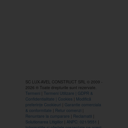
SC LUX-AVEL CONSTRUCT SRL © 2009 -
2026 ® Toate drepturile sunt rezervate.
Termeni
|
Termeni Utilizare | GDPR &
Confidentialitate | Cookies
|
Modifică
preferințe Cookieuri
|
Garantie comerciala
& conformitate
|
Retur comenzi
|
Renuntare la cumparare
|
Reclamatii
|
Solutionarea Litigiilor
|
ANPC: 021/9551
|
Informatiile si ofertele prezentate pe acest