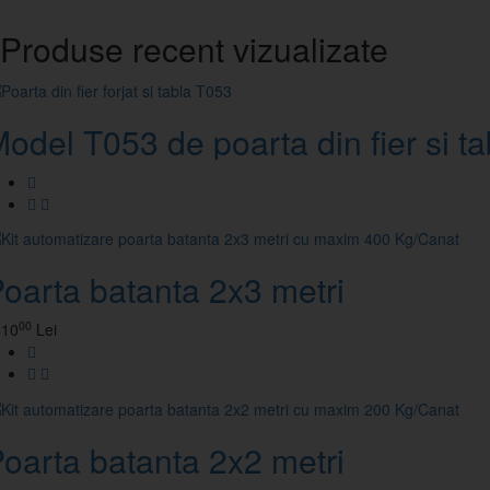
Produse recent vizualizate
odel T053 de poarta din fier si ta
oarta batanta 2x3 metri
00
410
Lei
oarta batanta 2x2 metri