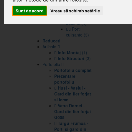
tabla (11)
Automatizari porti
Sunt de acord
Vreau să schimb setările
Porti
batante (4)
Porti
culisante (3)
Reduceri
Articole
Info Montaj
(1)
Info Structuri
(3)
Portofoliu
Portofoliu complet
Prezentare
portofoliu
Husi - Vaslui -
Gard din fier forjat
si lemn
Vatra Dornei -
Gard din fier forjat
G005
Targu Frumos -
Porti si gard din