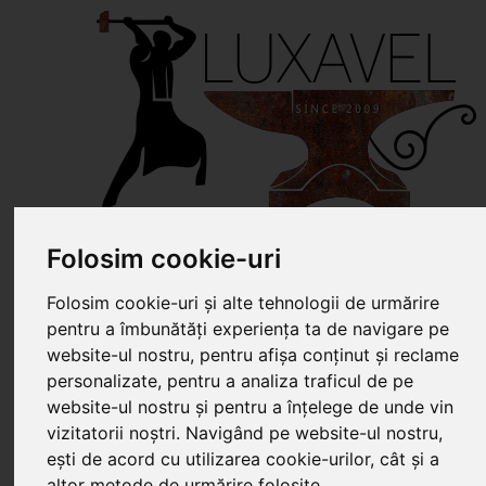
Home
Despre noi
Folosim cookie-uri
Servicii
Produse
Folosim cookie-uri și alte tehnologii de urmărire
Gard din fier forjat
pentru a îmbunătăți experiența ta de navigare pe
(84)
Poarta din fier
website-ul nostru, pentru afișa conținut și reclame
forjat (137)
personalizate, pentru a analiza traficul de pe
Balustrade din fier
website-ul nostru și pentru a înțelege de unde vin
forjat (32)
vizitatorii noștri. Navigând pe website-ul nostru,
Porti din fier cu
ești de acord cu utilizarea cookie-urilor, cât și a
lemn (47)
Poarta din fier si
altor metode de urmărire folosite.