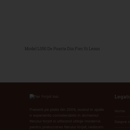
Model L050 De Poarta Din Fier Si Lemn
Legatu
Prezenti pe piata din 2009, avand in spate
Home
o experienta considerabila in domeniul
fierului forjat si utilizand utilaje moderne
Despre n
pentru prelucrarea fierului forjat, realizam