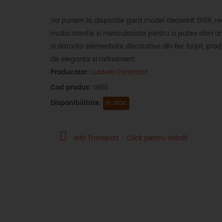
Va punem la dispozitie gard model deosebit G166, reali
multa atentie si meticuloziate pentru a putea oferi un
si datorita elementelor decorative din fier forjat, p
de eleganta si rafinament.
Producator:
LuxAvel Construct
Cod produs:
G166
Disponibilitate:
in stoc
Info Transport - Click pentru detalii