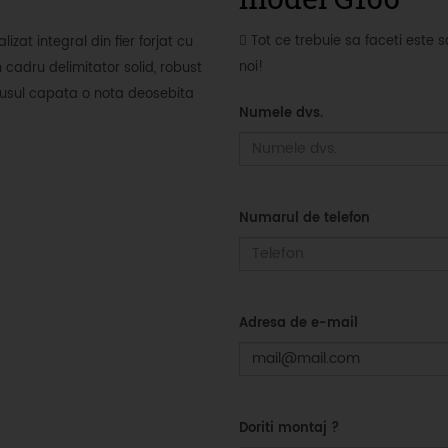
Tot ce trebuie sa faceti este 
zat integral din fier forjat cu
noi!
 cadru delimitator solid, robust
rodusul capata o nota deosebita
Numele dvs.
Numarul de telefon
Adresa de e-mail
Doriti montaj ?