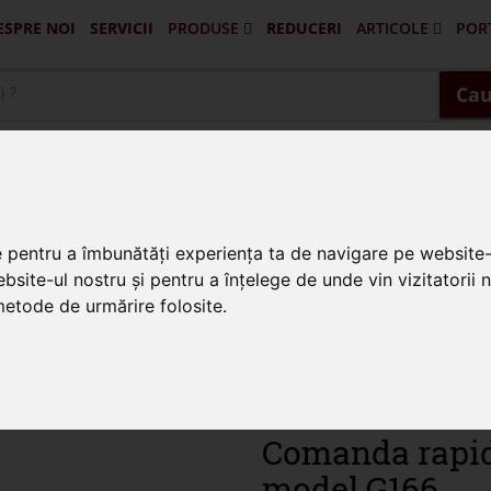
ESPRE NOI
SERVICII
PRODUSE
REDUCERI
ARTICOLE
POR
Portofilul De Clienti Si Lucrari Ex
Pascani - Balus
Targu Frumos - Porti Si Gard
Vatra Dornei - Gard 
Husi - Vaslui - 
Cau
e pentru a îmbunătăți experiența ta de navigare pe website-
se din fier forjat
bsite-ul nostru și pentru a înțelege de unde vin vizitatorii 
 metode de urmărire folosite.
Comanda rapida
model G166