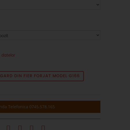
 datelor
ARD DIN FIER FORJAT MODEL G166
da Telefonica 0745.578.165