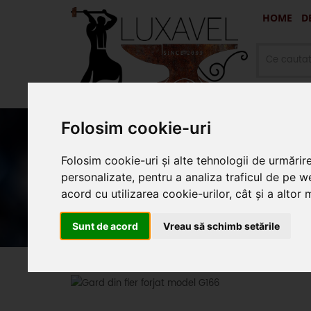
HOME
D
Folosim cookie-uri
Folosim cookie-uri și alte tehnologii de urmărir
Oferte promotionale si produ
personalizate, pentru a analiza traficul de pe we
acord cu utilizarea cookie-urilor, cât și a altor
Sunt de acord
Vreau să schimb setările