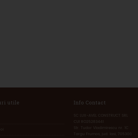
ri utile
Info Contact
SC LUX-AVEL CONSTRUCT SRL
CUI RO25283441
Str. Tudor Vladimirescu nr. 1C
oi
Targu Frumos, jud. Iasi, 705300