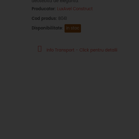
deosebita de eleganta.
Producator:
LuxAvel Construct
Cod produs:
B041
Disponibilitate:
in stoc
Info Transport - Click pentru detalii