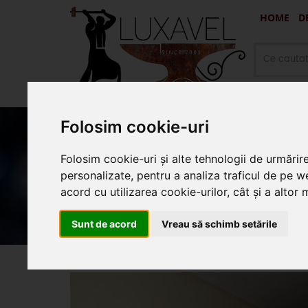
HOME
D
Folosim cookie-uri
Folosim cookie-uri și alte tehnologii de urmărir
Oferte promotionale si produ
personalizate, pentru a analiza traficul de pe we
acord cu utilizarea cookie-urilor, cât și a altor
Sunt de acord
Vreau să schimb setările