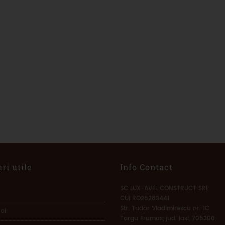
ri utile
Info Contact
SC LUX-AVEL CONSTRUCT SRL
CUI RO25283441
Str. Tudor Vladimirescu nr. 1C
oi
Targu Frumos, jud. Iasi, 705300