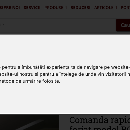
ESPRE NOI
SERVICII
PRODUSE
REDUCERI
ARTICOLE
POR
Portofilul De Clienti Si Lucrari Ex
Pascani - Balus
Targu Frumos - Porti Si Gard
Vatra Dornei - Gard 
Husi - Vaslui - 
Cau
e pentru a îmbunătăți experiența ta de navigare pe website-
se din fier forjat
bsite-ul nostru și pentru a înțelege de unde vin vizitatorii 
 metode de urmărire folosite.
Comanda rapida
forjat model B