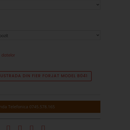
 datelor
STRADA DIN FIER FORJAT MODEL B041
da Telefonica 0745.578.165