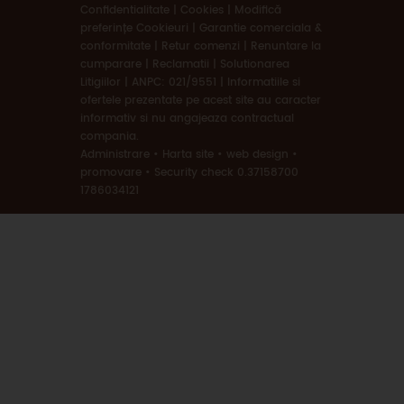
Confidentialitate | Cookies
|
Modifică
preferințe Cookieuri
|
Garantie comerciala &
conformitate
|
Retur comenzi
|
Renuntare la
cumparare
|
Reclamatii
|
Solutionarea
Litigiilor
|
ANPC: 021/9551
|
Informatiile si
ofertele prezentate pe acest site au caracter
informativ si nu angajeaza contractual
compania.
Administrare
•
Harta site
•
web design
•
promovare
•
Security check 0.37158700
1786034121