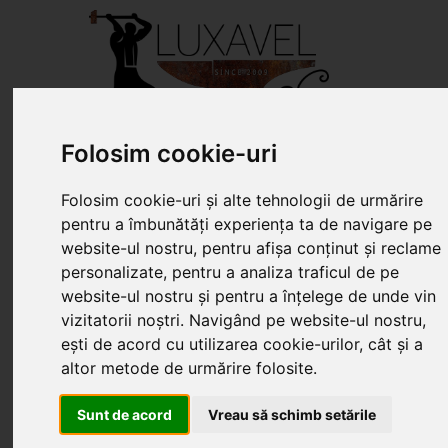
Folosim cookie-uri
HOME
DESPRE NOI
SERVICII
Folosim cookie-uri și alte tehnologii de urmărire
PRODUSE
REDUCERI
ARTICOLE
pentru a îmbunătăți experiența ta de navigare pe
website-ul nostru, pentru afișa conținut și reclame
PORTOFOLIU
CONTACT
personalizate, pentru a analiza traficul de pe
website-ul nostru și pentru a înțelege de unde vin
Portofilul De Clienti Si Lucrari Executate
Pascani - Balustrade Din Fier Forjat Interioare Si Exterioare
Targu Frumos - Porti Si Gard Din Fier Forjat
Vatra Dornei - Gard Din Fier Forjat G005
Husi - Vaslui - Gard Din Fier Forjat Si Lemn
TRANSLATE
vizitatorii noștri. Navigând pe website-ul nostru,
ești de acord cu utilizarea cookie-urilor, cât și a
altor metode de urmărire folosite.
Cauta
Sunt de acord
Vreau să schimb setările
Suna Prin WhatsApp