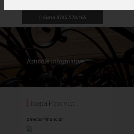
Suna 0745.578.165
Articole informative
Ioana Popovici
Director financiar